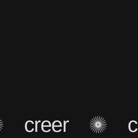
creer
cr