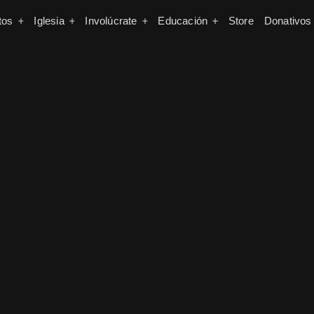
tos
Iglesia
Involúcrate
Educación
Store
Donativos
Iniciar sesión