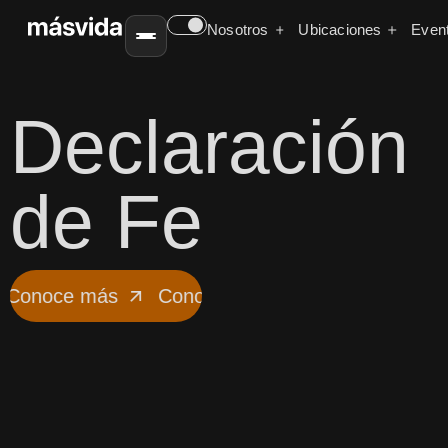
Nosotros
Ubicaciones
Even
Declaración
de Fe
onoce más
Conoce más
Conoce más