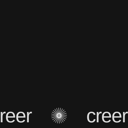
eer
creer